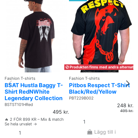
Produkten finns med andra alternativ
Fashion T-shirts
Fashion T-shirts
Fa
BSAT Hustla Baggy T-
Pitbos Respect T-Shirt
D
Shirt RedNWhite
Black/Red/Yellow
S
Legendary Collection
PBT229B002
N
BSTST101HRed
248 kr.
495 kr.
495 kr.
🔥 2 FÖR 899 KR – Mix & match
Se hela urvalet →
Lägg till i