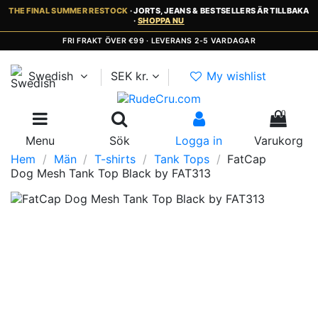
THE FINAL SUMMER RESTOCK
· JORTS, JEANS & BESTSELLERS ÄR TILLBAKA
·
SHOPPA NU
FRI FRAKT ÖVER €99 · LEVERANS 2-5 VARDAGAR
Swedish
SEK kr.
My wishlist
0
Menu
Sök
Logga in
Varukorg
Hem
Män
T-shirts
Tank Tops
FatCap
Dog Mesh Tank Top Black by FAT313