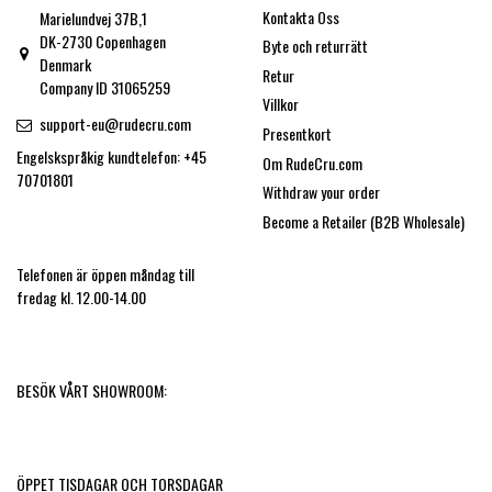
Kontakta Oss
Marielundvej 37B,1
DK-2730 Copenhagen
Byte och returrätt
Denmark
Retur
Company ID 31065259
Villkor
support-eu@rudecru.com
Presentkort
Engelskspråkig kundtelefon: +45
Om RudeCru.com
70701801
Withdraw your order
Become a Retailer (B2B Wholesale)
Telefonen är öppen måndag till
fredag kl. 12.00-14.00
BESÖK VÅRT SHOWROOM:
ÖPPET TISDAGAR OCH TORSDAGAR