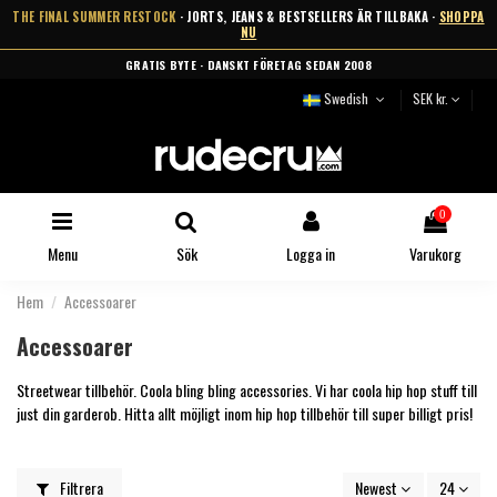
THE FINAL SUMMER RESTOCK
· JORTS, JEANS & BESTSELLERS ÄR TILLBAKA ·
SHOPPA
NU
GRATIS BYTE · DANSKT FÖRETAG SEDAN 2008
Swedish
SEK kr.
0
Menu
Sök
Logga in
Varukorg
Hem
Accessoarer
Accessoarer
Streetwear tillbehör. Coola bling bling accessories. Vi har coola hip hop stuff till
just din garderob. Hitta allt möjligt inom hip hop tillbehör till super billigt pris!
Filtrera
Newest
24