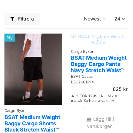
Filtrera
Newest
24
Ny
Cargo Byxor
BSAT Medium Weight
Baggy Cargo Pants
Navy Stretch Waist™
BSAT Casual
BSC2601P14
825 kr.
🔥 2 FÖR 1299 KR – Mix &
match Se hela urvalet →
Cargo Byxor
BSAT Medium Weight
Lägg till i
Baggy Cargo Shorts
varukorgen
Black Stretch Waist™