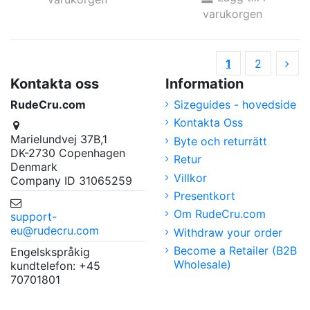
varukorgen
1
2
Kontakta oss
Information
RudeCru.com
Sizeguides - hovedside
Kontakta Oss
Marielundvej 37B,1
Byte och returrätt
DK-2730 Copenhagen
Retur
Denmark
Villkor
Company ID 31065259
Presentkort
Om RudeCru.com
support-
eu@rudecru.com
Withdraw your order
Become a Retailer (B2B
Engelskspråkig
Wholesale)
kundtelefon: +45
70701801