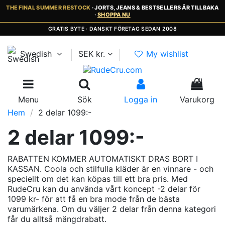
THE FINAL SUMMER RESTOCK
· JORTS, JEANS & BESTSELLERS ÄR TILLBAKA
·
SHOPPA NU
GRATIS BYTE · DANSKT FÖRETAG SEDAN 2008
Swedish
SEK kr.
My wishlist
0
Menu
Sök
Logga in
Varukorg
Hem
2 delar 1099:-
2 delar 1099:-
RABATTEN KOMMER AUTOMATISKT DRAS BORT I
KASSAN. Coola och stilfulla kläder är en vinnare - och
speciellt om det kan köpas till ett bra pris. Med
RudeCru kan du använda vårt koncept -2 delar för
1099 kr- för att få en bra mode från de bästa
varumärkena. Om du väljer 2 delar från denna kategori
får du alltså mängdrabatt.