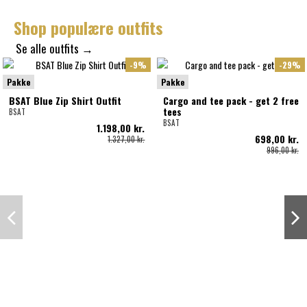
Shop populære outfits
Se alle outfits →
-9%
-29%
Pakke
Pakke
BSAT Blue Zip Shirt Outfit
Cargo and tee pack - get 2 free
tees
BSAT
BSAT
1.198,00 kr.
698,00 kr.
1.327,00 kr.
996,00 kr.