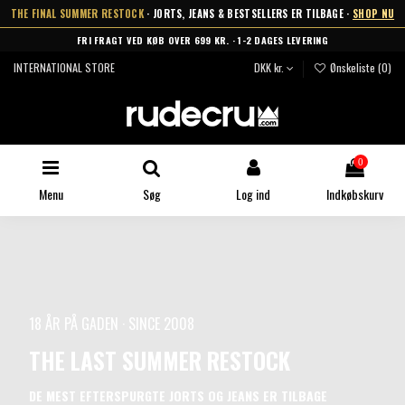
THE FINAL SUMMER RESTOCK
· JORTS, JEANS & BESTSELLERS ER TILBAGE ·
SHOP NU
FRI FRAGT VED KØB OVER 699 KR. · 1-2 DAGES LEVERING
INTERNATIONAL STORE
DKK kr.
Ønskeliste (
0
)
0
Menu
Søg
Log ind
Indkøbskurv
18 ÅR PÅ GADEN · SINCE 2008
THE LAST SUMMER RESTOCK
DE MEST EFTERSPURGTE JORTS OG JEANS ER TILBAGE