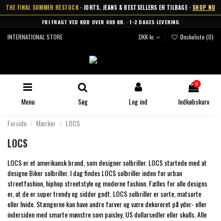
THE FINAL SUMMER RESTOCK
· JORTS, JEANS & BESTSELLERS ER TILBAGE ·
SHOP NU
FRI FRAGT VED KØB OVER 699 KR. · 1-2 DAGES LEVERING
INTERNATIONAL STORE
DKK kr.
Ønskeliste (
0
)
0
Menu
Søg
Log ind
Indkøbskurv
Forside
Mærker
LOCS
LOCS
LOCS er et amerikansk brand, som designer solbriller. LOCS startede med at
designe Biker solbriller. I dag findes LOCS solbriller inden for urban
streetfashion, hiphop streetstyle og moderne fashion. Fælles for alle designs
er, at de er super trendy og sidder godt. LOCS solbriller er sorte, matsorte
eller hvide. Stængerne kan have andre farver og være dekoreret på yder- eller
indersiden med smarte mønstre som paisley, US dollarsedler eller skulls. Alle