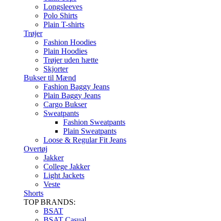
Longsleeves
Polo Shirts
Plain T-shirts
Trøjer
Fashion Hoodies
Plain Hoodies
Trøjer uden hætte
Skjorter
Bukser til Mænd
Fashion Baggy Jeans
Plain Baggy Jeans
Cargo Bukser
Sweatpants
Fashion Sweatpants
Plain Sweatpants
Loose & Regular Fit Jeans
Overtøj
Jakker
College Jakker
Light Jackets
Veste
Shorts
TOP BRANDS:
BSAT
BSAT Casual