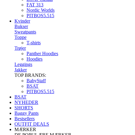
FAT 313
Nordic Worlds
PITBOS5.515
Kvinder
Bukser
Sweatpants
Toppe
T-shirts
Trøjer
Panther Hoodies
Hoodies
Leggings
Jakker
TOP BRANDS:
BabyStaff
BSAT
PITBOS5.515
BSAT
NYHEDER
SHORTS
Baggy Pants
Bestsellers
OUTFIT DEALS
MÆRKER
DE POPULÆRE MÆRKER