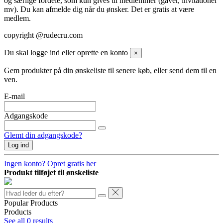
og særlige fordele, som kun gives til medlemmer (gaver, invitationer
mv). Du kan afmelde dig når du ønsker. Det er gratis at være
medlem.
copyright @rudecru.com
Du skal logge ind eller oprette en konto
×
Gem produkter på din ønskeliste til senere køb, eller send dem til en
ven.
E-mail
Adgangskode
Glemt din adgangskode?
Log ind
Ingen konto? Opret gratis her
Produkt tilføjet til ønskeliste
Popular Products
Products
See all
0
results