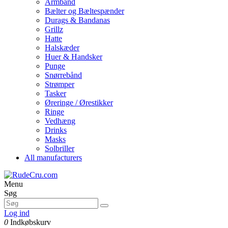
Armbånd
Bælter og Bæltespænder
Durags & Bandanas
Grillz
Hatte
Halskæder
Huer & Handsker
Punge
Snørrebånd
Strømper
Tasker
Øreringe / Ørestikker
Ringe
Vedhæng
Drinks
Masks
Solbriller
All manufacturers
Menu
Søg
Log ind
0
Indkøbskurv