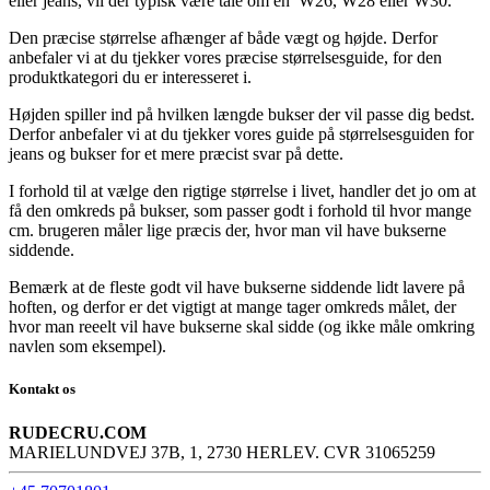
eller jeans, vil der typisk være tale om en W26, W28 eller W30.
Den præcise størrelse afhænger af både vægt og højde. Derfor
anbefaler vi at du tjekker vores præcise størrelsesguide, for den
produktkategori du er interesseret i.
Højden spiller ind på hvilken længde bukser der vil passe dig bedst.
Derfor anbefaler vi at du tjekker vores guide på størrelsesguiden for
jeans og bukser for et mere præcist svar på dette.
I forhold til at vælge den rigtige størrelse i livet, handler det jo om at
få den omkreds på bukser, som passer godt i forhold til hvor mange
cm. brugeren måler lige præcis der, hvor man vil have bukserne
siddende.
Bemærk at de fleste godt vil have bukserne siddende lidt lavere på
hoften, og derfor er det vigtigt at mange tager omkreds målet, der
hvor man reeelt vil have bukserne skal sidde (og ikke måle omkring
navlen som eksempel).
Kontakt os
RUDECRU.COM
MARIELUNDVEJ 37B, 1, 2730 HERLEV. CVR 31065259