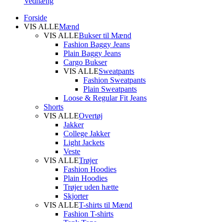
Vedhæng
Forside
VIS ALLE
Mænd
VIS ALLE
Bukser til Mænd
Fashion Baggy Jeans
Plain Baggy Jeans
Cargo Bukser
VIS ALLE
Sweatpants
Fashion Sweatpants
Plain Sweatpants
Loose & Regular Fit Jeans
Shorts
VIS ALLE
Overtøj
Jakker
College Jakker
Light Jackets
Veste
VIS ALLE
Trøjer
Fashion Hoodies
Plain Hoodies
Trøjer uden hætte
Skjorter
VIS ALLE
T-shirts til Mænd
Fashion T-shirts