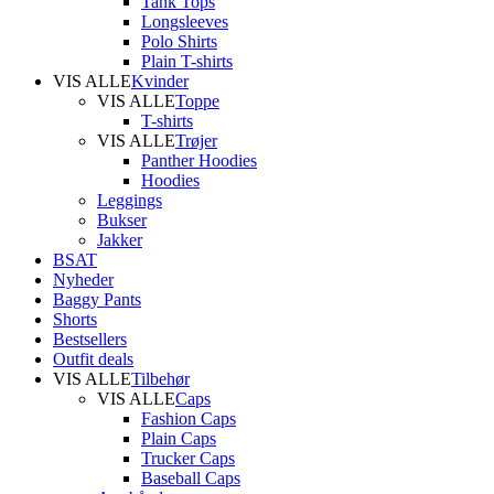
Tank Tops
Longsleeves
Polo Shirts
Plain T-shirts
VIS ALLE
Kvinder
VIS ALLE
Toppe
T-shirts
VIS ALLE
Trøjer
Panther Hoodies
Hoodies
Leggings
Bukser
Jakker
BSAT
Nyheder
Baggy Pants
Shorts
Bestsellers
Outfit deals
VIS ALLE
Tilbehør
VIS ALLE
Caps
Fashion Caps
Plain Caps
Trucker Caps
Baseball Caps