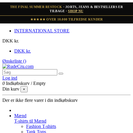
THE FINAL SUMMER RESTOCK
· JORTS, JEANS & BESTSELLERS ER
TILBAGE ·
SHOP NU
★★★★★ OVER 10.000 TILFREDSE KUNDER
INTERNATIONAL STORE
DKK kr.
DKK kr.
Ønskeliste (
)
Log ind
0
Indkøbskurv
/
Empty
Din kurv
×
Der er ikke flere varer i din indkøbskurv
Mænd
T-shirts til Mænd
Fashion T-shirts
Tank Tops