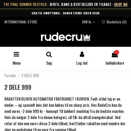
THE FINAL SUMMER RESTOCK
· JORTS, JEANS & BESTSELLERS ER TILBAGE ·
SHOP NU
GRATIS OMBYTNING · DANSK FIRMA SIDEN 2008
INTERNATIONAL STORE
DKK kr.
Ønskeliste (
0
)
0
Menu
Søg
Log ind
Indkøbskurv
Forside
2 DELE 999
2 DELE 999
RABATTEN BLIVER AUTOMATISK FRATRUKKET I KURVEN. Fedt stilet tøj er en
vinder – og specielt hvis det kan købes til en skarp pris. Hos RudeCru kan du
med vores -2 dele 999 kr - koncept få lækkert modetøj fra de bedste mærker.
Hvis du vælger 2 dele fra denne kategori, så får du altså mængderabat. Ved
retur af den ene vare i disse 2 dele tilbud, bortfalder rabatten med mindre der
sker en ombytning til en vare fra samme tilbud.