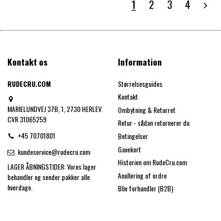
1
2
3
4
Kontakt os
Information
RUDECRU.COM
Størrelsesguides
Kontakt
MARIELUNDVEJ 37B, 1, 2730 HERLEV.
Ombytning & Returret
CVR 31065259
Retur - sådan returnerer du
+45 70701801
Betingelser
Gavekort
kundeservice@rudecru.com
Historien om RudeCru.com
LAGER ÅBNINGSTIDER: Vores lager
Anullering af ordre
behandler og sender pakker alle
hverdage.
Bliv forhandler (B2B)