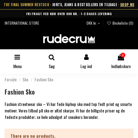
THE FINAL SUMMER RESTOCK
· JORTS, JEANS & BESTSELLERS ER TILBAGE ·
SHOP NU
FRI FRAGT VED KØB OVER 699 KR. · 1-2 DAGES LEVERING
INTERNATIONAL STORE
DKK kr.
Ønskeliste (
0
)
0
Menu
Søg
Log ind
Indkøbskurv
Forside
Sko
Fashion Sko
Fashion Sko
Fashion streetwear sko – Vi har fede hiphop sko med top fedt print og smarte
motiver. Vores tilbud på sko er altid skarpe. Vi har de billigste priser og de
fedeste produkter; se hele udvalget af sneakers herunder.
There are no products.