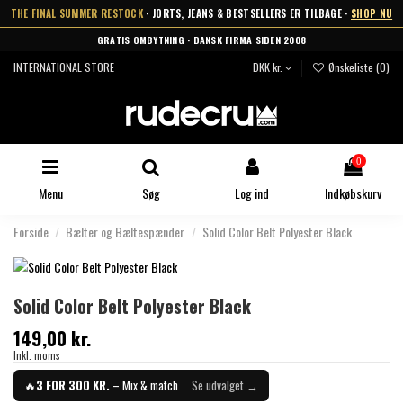
THE FINAL SUMMER RESTOCK
· JORTS, JEANS & BESTSELLERS ER TILBAGE ·
SHOP NU
GRATIS OMBYTNING · DANSK FIRMA SIDEN 2008
INTERNATIONAL STORE
DKK kr.
Ønskeliste (
0
)
0
Menu
Søg
Log ind
Indkøbskurv
Forside
Bælter og Bæltespænder
Solid Color Belt Polyester Black
Solid Color Belt Polyester Black
149,00 kr.
Inkl. moms
🔥
3 FOR 300 KR.
– Mix & match
Se udvalget →