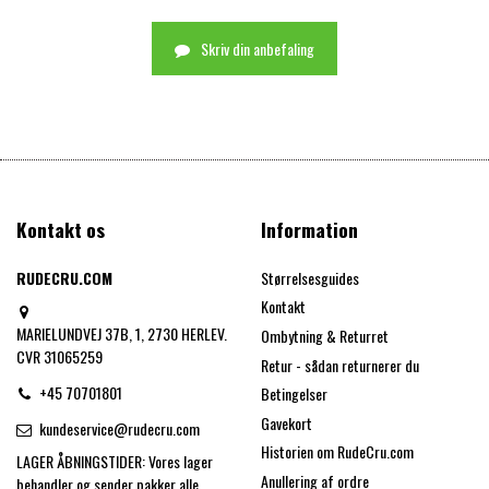
Skriv din anbefaling
Kontakt os
Information
RUDECRU.COM
Størrelsesguides
Kontakt
MARIELUNDVEJ 37B, 1, 2730 HERLEV.
Ombytning & Returret
CVR 31065259
Retur - sådan returnerer du
+45 70701801
Betingelser
Gavekort
kundeservice@rudecru.com
Historien om RudeCru.com
LAGER ÅBNINGSTIDER: Vores lager
Anullering af ordre
behandler og sender pakker alle