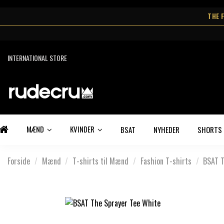
THE 
INTERNATIONAL STORE
MÆND
KVINDER
BSAT
NYHEDER
SHORTS
Forside
Mænd
T-shirts til Mænd
Fashion T-shirts
BSAT T