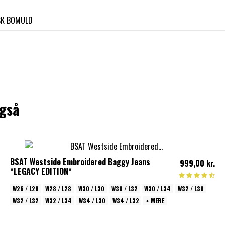
SK BOMULD
også
BSAT Westside Embroidered Baggy Jeans
999,00 kr.
*LEGACY EDITION*
W26 / L28
W28 / L28
W30 / L30
W30 / L32
W30 / L34
W32 / L30
W32 / L32
W32 / L34
W34 / L30
W34 / L32
+ MERE