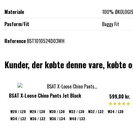
Materiale
100% ØKOLOGI
Pasform/Fit
Baggy Fit
Reference
BST1010524D03WH
Kunder, der købte denne vare, købte 
BSAT X-Loose Chino Pants Jet Black
599,00 kr.
W28 / L28
W28 / L30
W30 / L30
W32 / L30
W32 / L32
W34 / L30
W34 / L32
W36 / L32
W36 / L34
W40 / L32