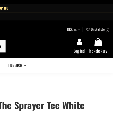
OP NU
DKK kr.
Ønskeliste (
0
)
Log ind
Indkøbskurv
TILBEHØR
The Sprayer Tee White