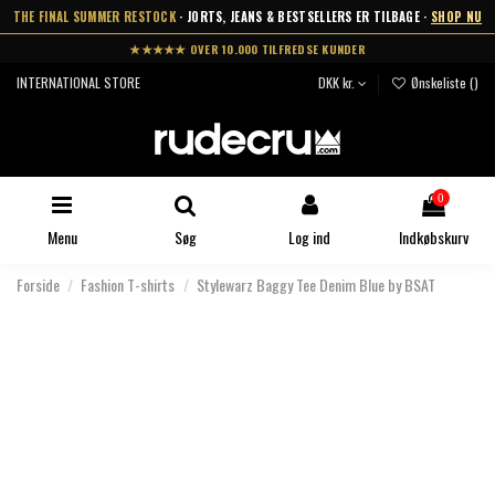
THE FINAL SUMMER RESTOCK
· JORTS, JEANS & BESTSELLERS ER TILBAGE ·
SHOP NU
★★★★★ OVER 10.000 TILFREDSE KUNDER
INTERNATIONAL STORE
DKK kr.
Ønskeliste (
)
0
Menu
Søg
Log ind
Indkøbskurv
Forside
Fashion T-shirts
Stylewarz Baggy Tee Denim Blue by BSAT