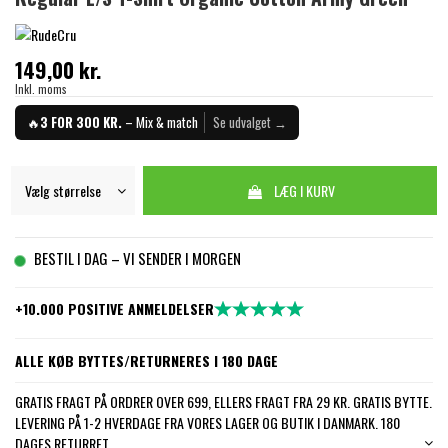
149,00 kr.
Inkl. moms
🔥
3 FOR 300 KR.
– Mix & match
Se udvalget →
LÆG I KURV
BESTIL I DAG – VI SENDER I MORGEN
+10.000 POSITIVE ANMELDELSER
ALLE KØB BYTTES/RETURNERES I 180 DAGE
GRATIS FRAGT PÅ ORDRER OVER 699, ELLERS FRAGT FRA 29 KR. GRATIS BYTTE.
LEVERING PÅ 1-2 HVERDAGE FRA VORES LAGER OG BUTIK I DANMARK. 180
DAGES RETURRET.