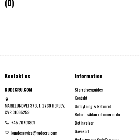
(0)
Kontakt os
Information
RUDECRU.COM
Størrelsesguides
Kontakt
MARIELUNDVEJ 37B, 1, 2730 HERLEV.
Ombytning & Returret
CVR 31065259
Retur - sådan returnerer du
+45 70701801
Betingelser
Gavekort
kundeservice@rudecru.com
Historien om RudeCru.com