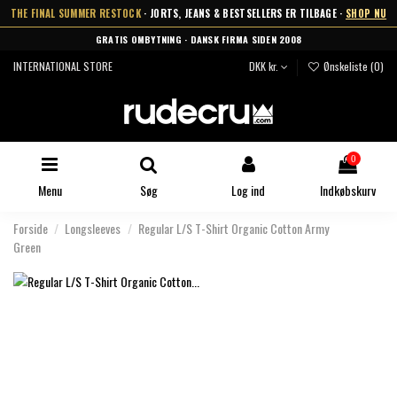
THE FINAL SUMMER RESTOCK
· JORTS, JEANS & BESTSELLERS ER TILBAGE ·
SHOP NU
GRATIS OMBYTNING · DANSK FIRMA SIDEN 2008
INTERNATIONAL STORE
DKK kr.
Ønskeliste (
0
)
0
Menu
Søg
Log ind
Indkøbskurv
Forside
Longsleeves
Regular L/S T-Shirt Organic Cotton Army
Green