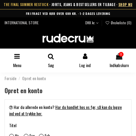
THE FINAL SUMMER RESTOCK
· JORTS, JEANS & BESTSELLERS ER TILBAGE ·
SHOP NU
FRI FRAGT VED KØB OVER 699 KR. · 1-2 DAGES LEVERING
INTERNATIONAL STORE
DKK kr.
Ønskeliste (
0
)
0
Menu
Søg
Log ind
Indkøbskurv
Forside
Opret en konto
Opret en konto
Har du allerede en konto?
Har du handlet hos os før, så kan du logge
ind ved at trykke her.
Titel
Hr.
Fru
Frk.