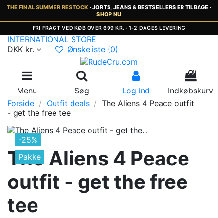
THE FINAL SUMMER RESTOCK
· JORTS, JEANS & BESTSELLERS ER TILBAGE ·
SHOP NU
FRI FRAGT VED KØB OVER 699 KR. · 1-2 DAGES LEVERING
INTERNATIONAL STORE
DKK kr.
Ønskeliste (
0
)
0
Menu
Søg
Log ind
Indkøbskurv
Forside
Outfit deals
The Aliens 4 Peace outfit
- get the free tee
-25%
The Aliens 4 Peace
Pakke
outfit - get the free
tee