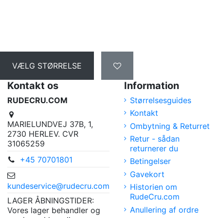
VÆLG STØRRELSE
Kontakt os
Information
RUDECRU.COM
Størrelsesguides
Kontakt
MARIELUNDVEJ 37B, 1,
Ombytning & Returret
2730 HERLEV. CVR
Retur - sådan
31065259
returnerer du
+45 70701801
Betingelser
Gavekort
kundeservice@rudecru.com
Historien om
RudeCru.com
LAGER ÅBNINGSTIDER:
Anullering af ordre
Vores lager behandler og