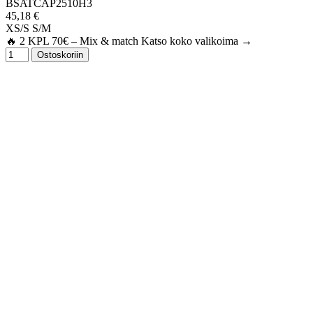
BSATCAP2510H3
45,18 €
XS/S
S/M
🔥 2 KPL 70€ – Mix & match Katso koko valikoima →
Ostoskoriin