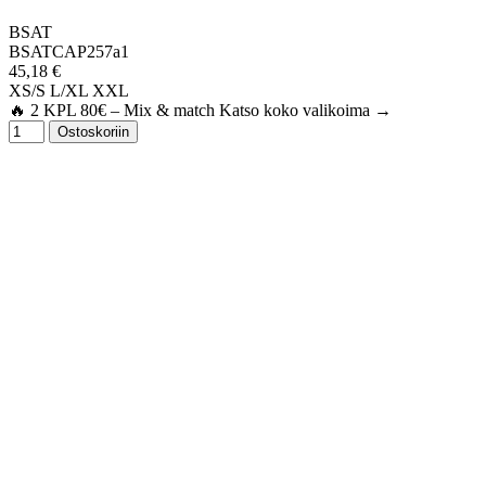
BSAT
BSATCAP257a1
45,18 €
XS/S
L/XL
XXL
🔥 2 KPL 80€ – Mix & match Katso koko valikoima →
Ostoskoriin