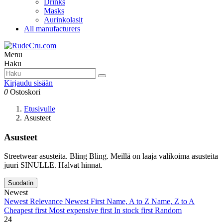
Drinks
Masks
Aurinkolasit
All manufacturers
Menu
Haku
Kirjaudu sisään
0
Ostoskori
Etusivulle
Asusteet
Asusteet
Streetwear asusteita. Bling Bling. Meillä on laaja valikoima asusteita
juuri SINULLE. Halvat hinnat.
Suodatin
Newest
Newest
Relevance
Newest First
Name, A to Z
Name, Z to A
Cheapest first
Most expensive first
In stock first
Random
24