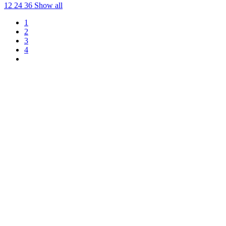
12
24
36
Show all
1
2
3
4
Clear
Manufacturers
BSAT
30
FAT 313
5
HipHop Classics
1
Identity
11
Nordic Worlds
3
NordicHeritage
16
RudeCru
3
Koko
XS/S
8
S/M
5