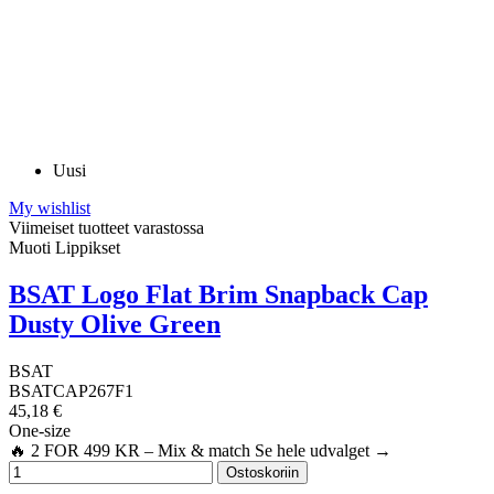
L/XL
9
L-XL
1
XL/XXL
1
XXL
7
One-size
29
18
0
20
0
22
1
Uusi
24
0
50
2
My wishlist
55
5
Viimeiset tuotteet varastossa
Muoti Lippikset
60
0
65
2
BSAT Logo Flat Brim Snapback Cap
View products
80
Dusty Olive Green
BSAT
BSATCAP267F1
45,18 €
One-size
🔥 2 FOR 499 KR – Mix & match Se hele udvalget →
Ostoskoriin