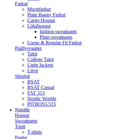
Farkut
Muotifarkut
Plain Baggy Farkut
Cargo Housut
Lökähousut
fashion sweatpants
Plain sweatpants
Loose & Regular Fit Farkut
Päällysvaattet
Takit
College Takit
Light Jackets
Liivit
Shortsit
BSAT
BSAT Casual
FAT 313
Nordic Worlds
PITBOS5.515
Naisille
Housut
Sweatpants
Topit
T-shirts
Paidat