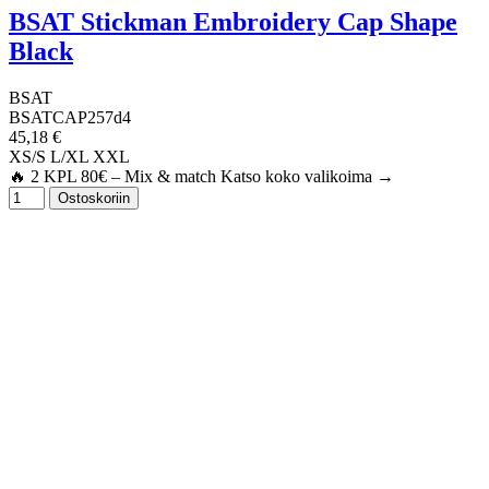
BSAT Stickman Embroidery Cap Shape
Black
BSAT
BSATCAP257d4
45,18 €
XS/S
L/XL
XXL
🔥 2 KPL 80€ – Mix & match Katso koko valikoima →
Ostoskoriin