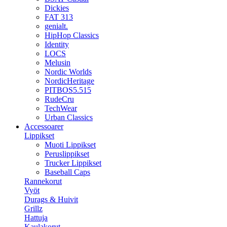
Dickies
FAT 313
genialt.
HipHop Classics
Identity
LOCS
Melusin
Nordic Worlds
NordicHeritage
PITBOS5.515
RudeCru
TechWear
Urban Classics
Accessoarer
Lippikset
Muoti Lippikset
Peruslippikset
Trucker Lippikset
Baseball Caps
Rannekorut
Vyöt
Durags & Huivit
Grillz
Hattuja
Kaulakorut