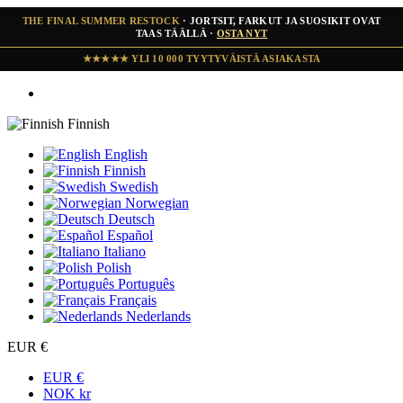
THE FINAL SUMMER RESTOCK
· JORTSIT, FARKUT JA SUOSIKIT OVAT
TAAS TÄÄLLÄ ·
OSTA NYT
KESÄN VIIMEINEN SUURI TÄYDENNYS ON SAAPUNUT
Finnish
English
Finnish
Swedish
Norwegian
Deutsch
Español
Italiano
Polish
Português
Français
Nederlands
EUR €
EUR €
NOK kr