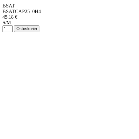
BSAT
BSATCAP2510H4
45,18 €
S/M
Ostoskoriin