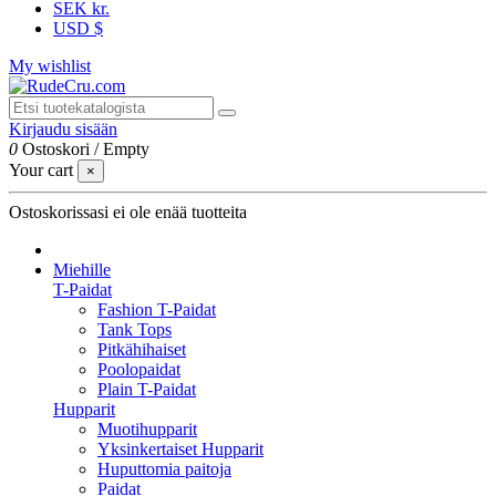
SEK kr.
USD $
My wishlist
Kirjaudu sisään
0
Ostoskori
/
Empty
Your cart
×
Ostoskorissasi ei ole enää tuotteita
Miehille
T-Paidat
Fashion T-Paidat
Tank Tops
Pitkähihaiset
Poolopaidat
Plain T-Paidat
Hupparit
Muotihupparit
Yksinkertaiset Hupparit
Huputtomia paitoja
Paidat