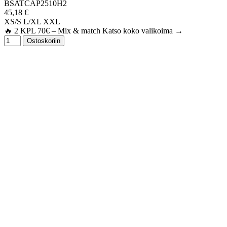
BSATCAP2510H2
45,18 €
XS/S
L/XL
XXL
🔥 2 KPL 70€ – Mix & match Katso koko valikoima →
Ostoskoriin