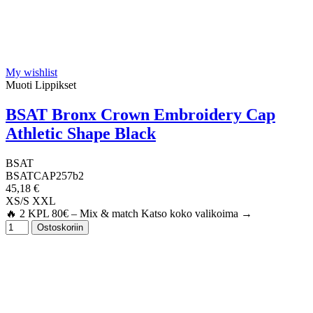
My wishlist
Muoti Lippikset
BSAT Bronx Crown Embroidery Cap
Athletic Shape Black
BSAT
BSATCAP257b2
45,18 €
XS/S
XXL
🔥 2 KPL 80€ – Mix & match Katso koko valikoima →
Ostoskoriin