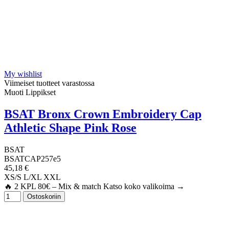
My wishlist
Viimeiset tuotteet varastossa
Muoti Lippikset
BSAT Bronx Crown Embroidery Cap
Athletic Shape Pink Rose
BSAT
BSATCAP257e5
45,18 €
XS/S
L/XL
XXL
🔥 2 KPL 80€ – Mix & match Katso koko valikoima →
Ostoskoriin