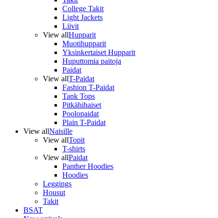
College Takit
Light Jackets
Liivit
View all
Hupparit
Muotihupparit
Yksinkertaiset Hupparit
Huputtomia paitoja
Paidat
View all
T-Paidat
Fashion T-Paidat
Tank Tops
Pitkähihaiset
Poolopaidat
Plain T-Paidat
View all
Naisille
View all
Topit
T-shirts
View all
Paidat
Panther Hoodies
Hoodies
Leggings
Housut
Takit
BSAT