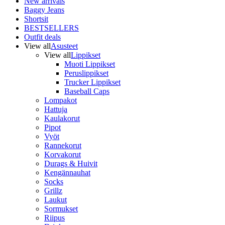
New arrivals
Baggy Jeans
Shortsit
BESTSELLERS
Outfit deals
View all
Asusteet
View all
Lippikset
Muoti Lippikset
Peruslippikset
Trucker Lippikset
Baseball Caps
Lompakot
Hattuja
Kaulakorut
Pipot
Vyöt
Rannekorut
Korvakorut
Durags & Huivit
Kengännauhat
Socks
Grillz
Laukut
Sormukset
Riipus