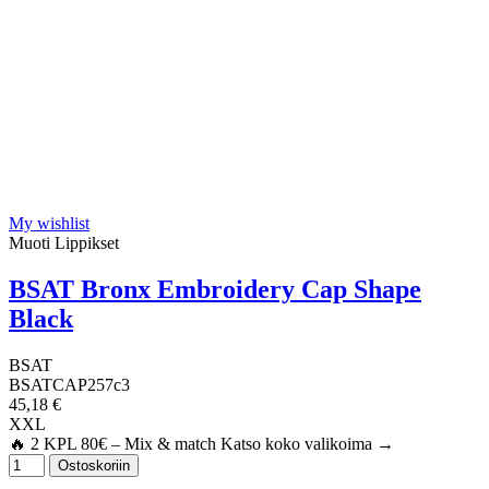
My wishlist
Muoti Lippikset
BSAT Bronx Embroidery Cap Shape
Black
BSAT
BSATCAP257c3
45,18 €
XXL
🔥 2 KPL 80€ – Mix & match Katso koko valikoima →
Ostoskoriin