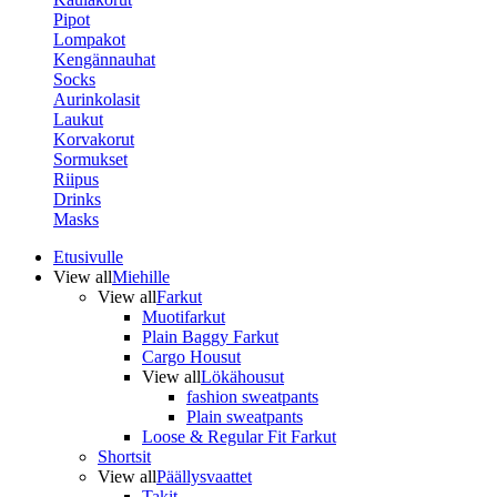
Pipot
Lompakot
Kengännauhat
Socks
Aurinkolasit
Laukut
Korvakorut
Sormukset
Riipus
Drinks
Masks
Etusivulle
View all
Miehille
View all
Farkut
Muotifarkut
Plain Baggy Farkut
Cargo Housut
View all
Lökähousut
fashion sweatpants
Plain sweatpants
Loose & Regular Fit Farkut
Shortsit
View all
Päällysvaattet
Takit