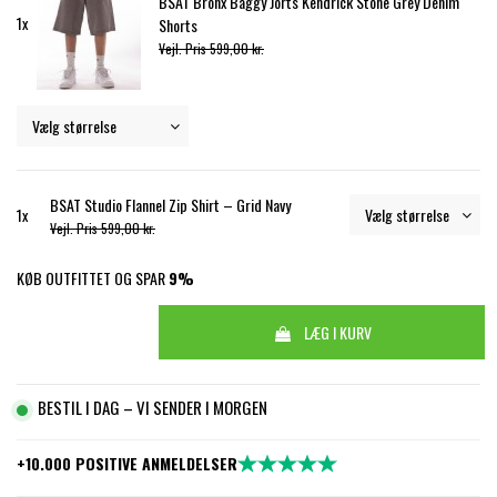
BSAT Bronx Baggy Jorts Kendrick Stone Grey Denim
1x
Shorts
Vejl. Pris 599,00 kr.
BSAT Studio Flannel Zip Shirt – Grid Navy
1x
Vejl. Pris 599,00 kr.
KØB OUTFITTET OG SPAR
9%
LÆG I KURV
BESTIL I DAG – VI SENDER I MORGEN
+10.000 POSITIVE ANMELDELSER