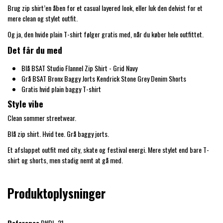
Brug zip shirt’en åben for et casual layered look, eller luk den delvist for et
mere clean og stylet outfit.
Og ja, den hvide plain T-shirt følger gratis med, når du køber hele outfittet.
Det får du med
Blå BSAT Studio Flannel Zip Shirt - Grid Navy
Grå BSAT Bronx Baggy Jorts Kendrick Stone Grey Denim Shorts
Gratis hvid plain baggy T-shirt
Style vibe
Clean sommer streetwear.
Blå zip shirt. Hvid tee. Grå baggy jorts.
Et afslappet outfit med city, skate og festival energi. Mere stylet end bare T-
shirt og shorts, men stadig nemt at gå med.
Produktoplysninger
Reference
BNDL-21