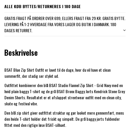
ALLE KØB BYTTES/RETURNERES I 180 DAGE
GRATIS FRAGT PÅ ORDRER OVER 699, ELLERS FRAGT FRA 29 KR. GRATIS BYTTE.
LEVERING PÅ 1-2 HVERDAGE FRA VORES LAGER OG BUTIK I DANMARK. 180
DAGES RETURRET.
Beskrivelse
BSAT Blue Zip Shirt Outfit er lavet til de dage, hvor du vil have et clean
sommerfit, der stadig ser stylet ud.
Outfittet kombinerer den blå BSAT Studio Flannel Zip Shirt - Grid Navy med en
hvid plain baggy T-shirt og de grå BSAT Bronx Baggy Jorts Kendrick Stone Grey
Denim Shorts. Resultatet er et afslappet streetwear outfit med en clean city,
skate og festival vibe.
Den blå zip shirt giver outfittet struktur og gør looket mere gennemført, mens
den hvide T-shirt holder det friskt og simpelt. De grå baggy jorts fuldender
fittet med den rigtige løse BSAT-silhuet.