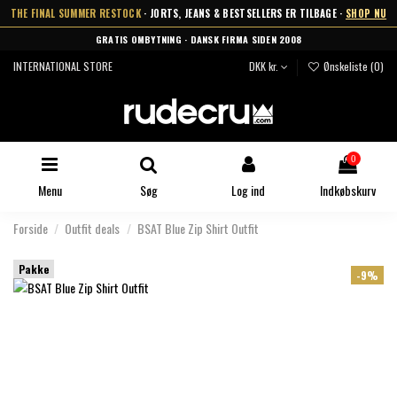
THE FINAL SUMMER RESTOCK
· JORTS, JEANS & BESTSELLERS ER TILBAGE ·
SHOP NU
GRATIS OMBYTNING · DANSK FIRMA SIDEN 2008
INTERNATIONAL STORE
DKK kr.
Ønskeliste (
0
)
0
Menu
Søg
Log ind
Indkøbskurv
Forside
Outfit deals
BSAT Blue Zip Shirt Outfit
Pakke
-9%