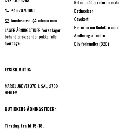
CVR 31065259
Retur - sådan returnerer du
+45 70701801
Betingelser
Gavekort
kundeservice@rudecru.com
Historien om RudeCru.com
LAGER ÅBNINGSTIDER: Vores lager
Anullering af ordre
behandler og sender pakker alle
hverdage.
Bliv forhandler (B2B)
FYSISK BUTIK:
MARIELUNDVEJ 37B 1. SAL, 2730
HERLEV
BUTIKKENS ÅBNINGSTIDER:
Tirsdag fra kl 15-18.