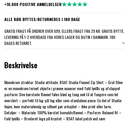
+10.000 POSITIVE ANMELDELSER
ALLE KØB BYTTES/RETURNERES I 180 DAGE
GRATIS FRAGT PÅ ORDRER OVER 699, ELLERS FRAGT FRA 29 KR. GRATIS BYTTE.
LEVERING PÅ 1-2 HVERDAGE FRA VORES LAGER OG BUTIK I DANMARK. 180
DAGES RETURRET.
Beskrivelse
Monokrom struktur. Studio attitude. BSAT Studio Flannel Zip Shirt – Grid Olive
er en monokrom ternet skjorte i grønne nuancer med fuld lynlås og afslappet
pasform. Den børstede flannel føles blød og tung nok til at fungere som let
overshirt – perfekt til lag-på-lag eller som standalone piece. En del af Studio-
linjen, hvor materialevalg og silhuet gør arbejdet – ikke print eller larm.
Detaljer: – Materiale: 100% børstet bomuldsflannel – Pasform: Relaxed fit –
Fuld lynlås – Broderet logo på brystet – BSAT label patch ved søm