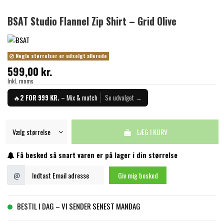
BSAT Studio Flannel Zip Shirt – Grid Olive
Nogle størrelser er udsolgt allerede
599,00 kr.
Inkl. moms
🔥
2 FOR 999 KR.
– Mix & match
Se udvalget →
LÆG I KURV
Få besked så snart varen er på lager i din størrelse
Indtast Email adresse
@
Giv mig besked
BESTIL I DAG – VI SENDER SENEST MANDAG