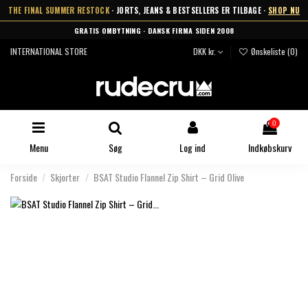
THE FINAL SUMMER RESTOCK
· JORTS, JEANS & BESTSELLERS ER TILBAGE ·
SHOP NU
GRATIS OMBYTNING · DANSK FIRMA SIDEN 2008
INTERNATIONAL STORE
DKK kr.
Ønskeliste (
0
)
0
Menu
Søg
Log ind
Indkøbskurv
Forside
Skjorter
BSAT Studio Flannel Zip Shirt – Grid Olive