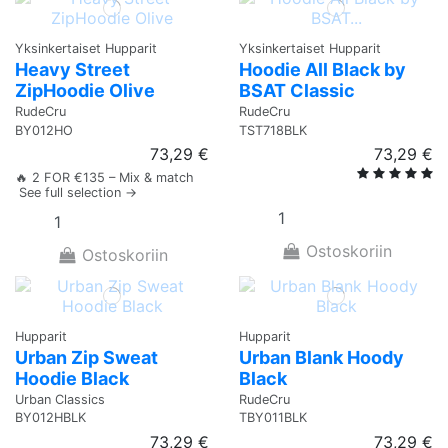
Yksinkertaiset Hupparit
Yksinkertaiset Hupparit
Heavy Street
Hoodie All Black by
ZipHoodie Olive
BSAT Classic
RudeCru
RudeCru
BY012HO
TST718BLK
73,29 €
73,29 €
🔥 2 FOR €135 – Mix & match
See full selection →
Ostoskoriin
Ostoskoriin
Hupparit
Hupparit
Urban Zip Sweat
Urban Blank Hoody
Hoodie Black
Black
Urban Classics
RudeCru
BY012HBLK
TBY011BLK
73,29 €
73,29 €