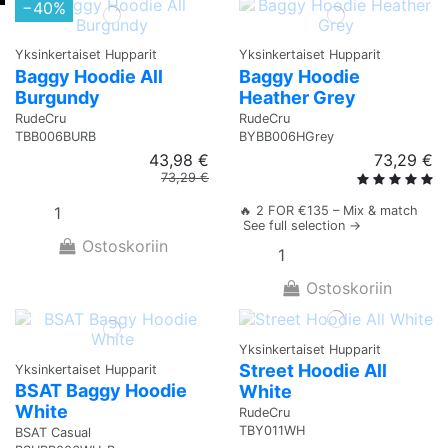
−40%
Yksinkertaiset Hupparit
Yksinkertaiset Hupparit
Baggy Hoodie All
Baggy Hoodie
Burgundy
Heather Grey
RudeCru
RudeCru
TBB006BURB
BYBB006HGrey
43,98 €
73,29 €
73,29 €
🔥 2 FOR €135 – Mix & match
See full selection →
Ostoskoriin
Ostoskoriin
Yksinkertaiset Hupparit
Street Hoodie All
Yksinkertaiset Hupparit
BSAT Baggy Hoodie
White
White
RudeCru
TBY011WH
BSAT Casual