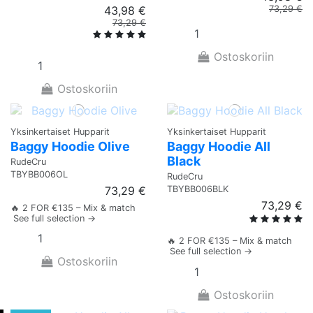
43,98 €
73,29 €
73,29 €
Ostoskoriin
Ostoskoriin
Yksinkertaiset Hupparit
Yksinkertaiset Hupparit
Baggy Hoodie Olive
Baggy Hoodie All
Black
RudeCru
TBYBB006OL
RudeCru
TBYBB006BLK
73,29 €
73,29 €
🔥 2 FOR €135 – Mix & match
See full selection →
🔥 2 FOR €135 – Mix & match
See full selection →
Ostoskoriin
Ostoskoriin