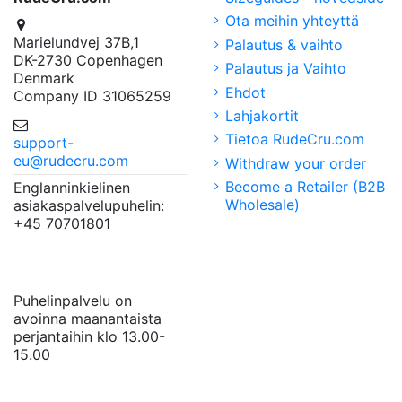
Ota meihin yhteyttä
Marielundvej 37B,1
Palautus & vaihto
DK-2730 Copenhagen
Palautus ja Vaihto
Denmark
Ehdot
Company ID 31065259
Lahjakortit
Tietoa RudeCru.com
support-
eu@rudecru.com
Withdraw your order
Become a Retailer (B2B
Englanninkielinen
Wholesale)
asiakaspalvelupuhelin:
+45 70701801
Puhelinpalvelu on
avoinna maanantaista
perjantaihin klo 13.00-
15.00