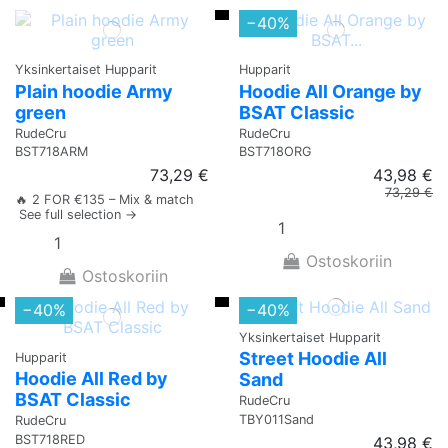
−40%
Yksinkertaiset Hupparit
Hupparit
Plain hoodie Army
Hoodie All Orange by
green
BSAT Classic
RudeCru
RudeCru
BST718ARM
BST718ORG
73,29 €
43,98 €
73,29 €
🔥 2 FOR €135 – Mix & match
See full selection →
Ostoskoriin
Ostoskoriin
−40%
−40%
Yksinkertaiset Hupparit
Street Hoodie All
Hupparit
Hoodie All Red by
Sand
BSAT Classic
RudeCru
TBY011Sand
RudeCru
BST718RED
43,98 €