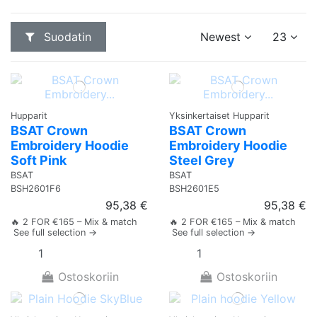
Suodatin
Newest
23
Hupparit
Yksinkertaiset Hupparit
BSAT Crown
BSAT Crown
Embroidery Hoodie
Embroidery Hoodie
Soft Pink
Steel Grey
BSAT
BSAT
BSH2601F6
BSH2601E5
95,38 €
95,38 €
🔥 2 FOR €165 – Mix & match
🔥 2 FOR €165 – Mix & match
See full selection →
See full selection →
Ostoskoriin
Ostoskoriin