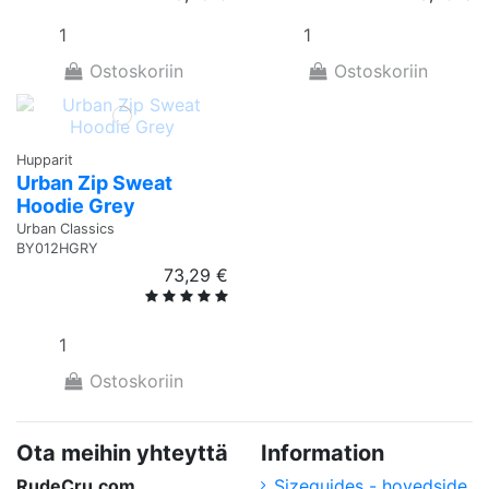
Ostoskoriin
Ostoskoriin
Hupparit
Urban Zip Sweat
Hoodie Grey
Urban Classics
BY012HGRY
73,29 €
Ostoskoriin
Ota meihin yhteyttä
Information
RudeCru.com
Sizeguides - hovedside