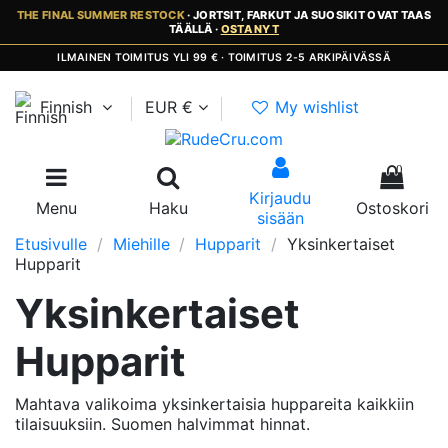
THE FINAL SUMMER RESTOCK
· JORTSIT, FARKUT JA SUOSIKIT OVAT TAAS
TÄÄLLÄ ·
OSTA NYT
ILMAINEN TOIMITUS YLI 99 € · TOIMITUS 2-5 ARKIPÄIVÄSSÄ
Finnish
EUR €
My wishlist
0
Kirjaudu
Menu
Haku
Ostoskori
sisään
Etusivulle
Miehille
Hupparit
Yksinkertaiset
Hupparit
Yksinkertaiset
Hupparit
Mahtava valikoima yksinkertaisia huppareita kaikkiin
tilaisuuksiin. Suomen halvimmat hinnat.