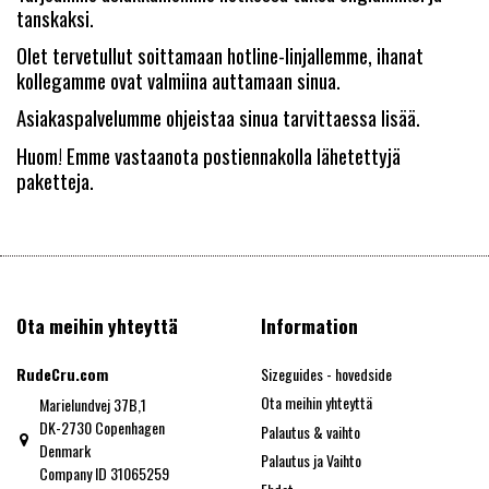
tanskaksi.
Olet tervetullut soittamaan hotline-linjallemme, ihanat
kollegamme ovat valmiina auttamaan sinua.
Asiakaspalvelumme ohjeistaa sinua tarvittaessa lisää.
Huom! Emme vastaanota postiennakolla lähetettyjä
paketteja.
Ota meihin yhteyttä
Information
RudeCru.com
Sizeguides - hovedside
Ota meihin yhteyttä
Marielundvej 37B,1
DK-2730 Copenhagen
Palautus & vaihto
Denmark
Palautus ja Vaihto
Company ID 31065259