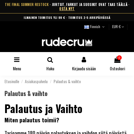
THE FINAL SUMMER RESTOCK
· JORTSIT, FARKUT JA SUOSIKIT OVAT TAAS TÄÄLLÄ ·
OSTA NYT
ILMAINEN TOIMITUS YLI 99 € · TOIMITUS 2-5 ARKIPÄIVÄSSÄ
Finnish
EUR €
0
Menu
Haku
Kirjaudu sisään
Ostoskori
Etusivulle
Asiakaspalvelu
Palautus & vaihto
Palautus & vaihto
Palautus ja Vaihto
Miten palautus toimii?
Tarjoamme 180 päivän palautuksen ja vaihdon siitä päivästä