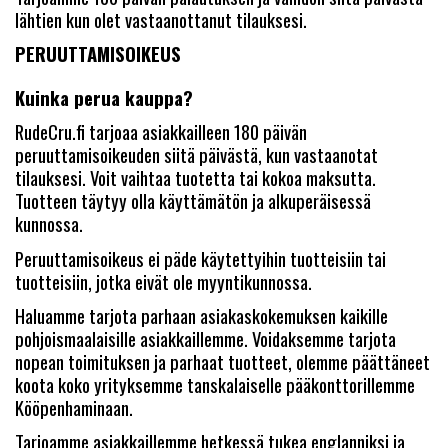
lähtien kun olet vastaanottanut tilauksesi.
PERUUTTAMISOIKEUS
Kuinka perua kauppa?
RudeCru.fi tarjoaa asiakkailleen 180 päivän
peruuttamisoikeuden siitä päivästä, kun vastaanotat
tilauksesi. Voit vaihtaa tuotetta tai kokoa maksutta.
Tuotteen täytyy olla käyttämätön ja alkuperäisessä
kunnossa.
Peruuttamisoikeus ei päde käytettyihin tuotteisiin tai
tuotteisiin, jotka eivät ole myyntikunnossa.
Haluamme tarjota parhaan asiakaskokemuksen kaikille
pohjoismaalaisille asiakkaillemme. Voidaksemme tarjota
nopean toimituksen ja parhaat tuotteet, olemme päättäneet
koota koko yrityksemme tanskalaiselle pääkonttorillemme
Kööpenhaminaan.
Tarjoamme asiakkaillemme hetkessä tukea englanniksi ja