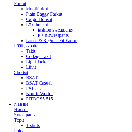
Farkut
Muotifarkut
Plain Baggy Farkut
Cargo Housut
Lökähousut
fashion sweatpants
Plain sweatpants
Loose & Regular Fit Farkut
Päällysvaattet
Takit
College Takit
Light Jackets
Liivit
Shortsit
BSAT
BSAT Casual
FAT 313
Nordic Worlds
PITBOS5.515
Naisille
Housut
Sweatpants
Topit
T-shirts
Paidat