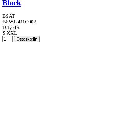
Black
BSAT
BSWJ2411C002
161,64 €
S
XXL
Ostoskoriin