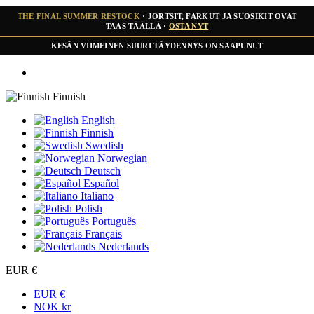
THE FINAL SUMMER RESTOCK
· JORTSIT, FARKUT JA SUOSIKIT OVAT
TAAS TÄÄLLÄ ·
OSTA NYT
KESÄN VIIMEINEN SUURI TÄYDENNYS ON SAAPUNUT
Finnish
English
Finnish
Swedish
Norwegian
Deutsch
Español
Italiano
Polish
Português
Français
Nederlands
EUR €
EUR €
NOK kr