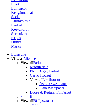
Pipot
Lompakot
Kengännauhat
Socks
Aurinkolasit
Laukut
Korvakorut
Sormukset
Riipus
Drinks
Masks
Etusivulle
View all
Miehille
View all
Farkut
Muotifarkut
Plain Baggy Farkut
Cargo Housut
View all
Lökähousut
fashion sweatpants
Plain sweatpants
Loose & Regular Fit Farkut
Shortsit
View all
Päällysvaattet
Takit