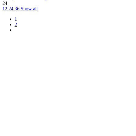
24
12
24
36
Show all
1
2
Clear
Manufacturers
BSAT
11
BSAT Casual
4
Dirty Money
1
FAT 313
3
Nordic Worlds
5
PITBOS5.515
3
RudeCru
2
Koko
XXS
1
XS
5
S
15