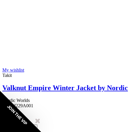
My wishlist
Takit
Valknut Empire Winter Jacket by Nordic
Nordic Worlds
NNWJ229A001
JOIN THE VIP
159,64 €
4 Reviews
S
M
Ostoskoriin