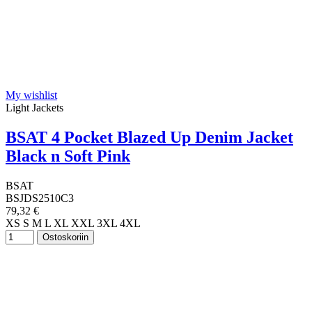
M
16
L
7
XL
13
XXL
18
3XL
9
4XL
8
5XL
1
My wishlist
6XL
0
Light Jackets
7XL
0
8XL
0
BSAT 4 Pocket Blazed Up Denim Jacket
One-size
1
Black n Soft Pink
View products
30
BSAT
BSJDS2510C3
79,32 €
XS
S
M
L
XL
XXL
3XL
4XL
Ostoskoriin