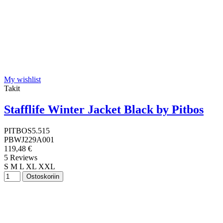
My wishlist
Takit
Stafflife Winter Jacket Black by Pitbos
PITBOS5.515
PBWJ229A001
119,48 €
5 Reviews
S
M
L
XL
XXL
Ostoskoriin