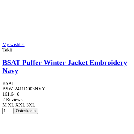
My wishlist
Takit
BSAT Puffer Winter Jacket Embroidery
Navy
BSAT
BSWJ2411D003NVY
161,64 €
2 Reviews
M
XL
XXL
3XL
Ostoskoriin