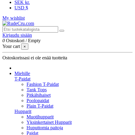
SEK kr.
USD $
My wishlist
Kirjaudu sisään
0
Ostoskori
/
Empty
Your cart
×
Ostoskorissasi ei ole enää tuotteita
Miehille
T-Paidat
Fashion T-Paidat
Tank Tops
Pitkähihaiset
Poolopaidat
Plain T-Paidat
Hupparit
Muotihupparit
Yksinkertaiset Hupparit
Huputtomia paitoja
Paidat