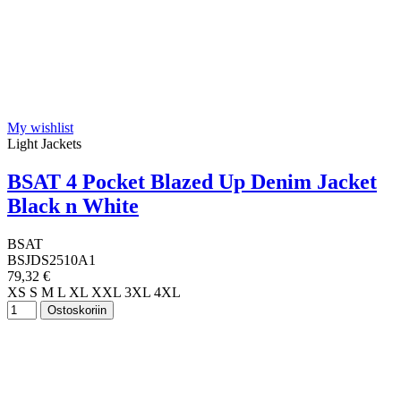
My wishlist
Light Jackets
BSAT 4 Pocket Blazed Up Denim Jacket
Black n White
BSAT
BSJDS2510A1
79,32 €
XS
S
M
L
XL
XXL
3XL
4XL
Ostoskoriin