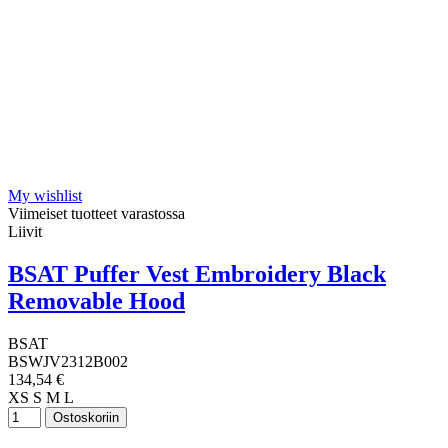
My wishlist
Viimeiset tuotteet varastossa
Liivit
BSAT Puffer Vest Embroidery Black
Removable Hood
BSAT
BSWJV2312B002
134,54 €
XS
S
M
L
Ostoskoriin