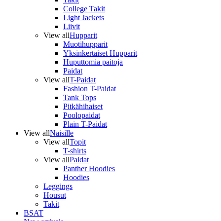
College Takit
Light Jackets
Liivit
View all
Hupparit
Muotihupparit
Yksinkertaiset Hupparit
Huputtomia paitoja
Paidat
View all
T-Paidat
Fashion T-Paidat
Tank Tops
Pitkähihaiset
Poolopaidat
Plain T-Paidat
View all
Naisille
View all
Topit
T-shirts
View all
Paidat
Panther Hoodies
Hoodies
Leggings
Housut
Takit
BSAT