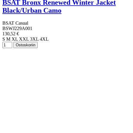
BSAT Bronx Renewed Winter Jacket
Black/Urban Camo
BSAT Casual
BSWJ229A001
130,52 €
S
M
XL
XXL
3XL
4XL
Ostoskoriin