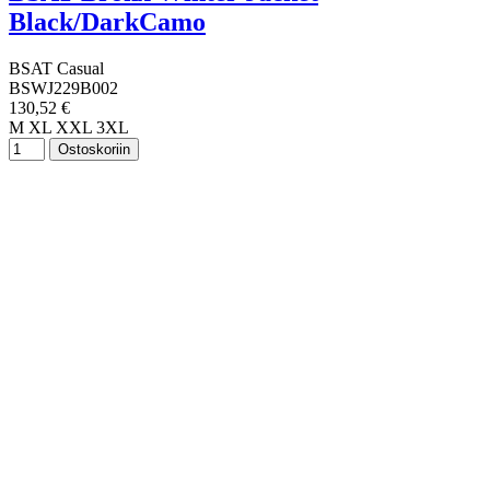
Black/DarkCamo
BSAT Casual
BSWJ229B002
130,52 €
M
XL
XXL
3XL
Ostoskoriin