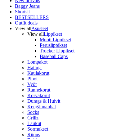
New arrivals
Baggy Jeans
Shortsit
BESTSELLERS
Outfit deals
View all
Asusteet
View all
Lippikset
Muoti Lippikset
Peruslippikset
Trucker Lippikset
Baseball Caps
Lompakot
Hattuja
Kaulakorut
Pipot
Vyöt
Rannekorut
Korvakorut
Durags & Huivit
Kengännauhat
Socks
Grillz
Laukut
Sormukset
Riipus