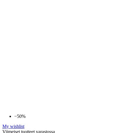
−50%
My wishlist
Viimeiset tuotteet varastossa