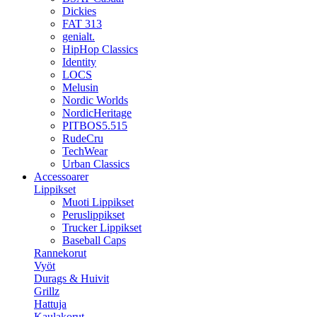
Dickies
FAT 313
genialt.
HipHop Classics
Identity
LOCS
Melusin
Nordic Worlds
NordicHeritage
PITBOS5.515
RudeCru
TechWear
Urban Classics
Accessoarer
Lippikset
Muoti Lippikset
Peruslippikset
Trucker Lippikset
Baseball Caps
Rannekorut
Vyöt
Durags & Huivit
Grillz
Hattuja
Kaulakorut