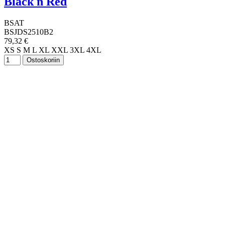
Black n Red
BSAT
BSJDS2510B2
79,32 €
XS
S
M
L
XL
XXL
3XL
4XL
Ostoskoriin