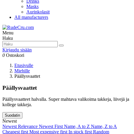
Drinks
Masks
Aurinkolasit
All manufacturers
Menu
Haku
Kirjaudu sisään
0
Ostoskori
Etusivulle
Miehille
Päällysvaattet
Päällysvaattet
Päällysvaatteet halvalla. Super mahtava valikoima takkeja, liivejä ja
kollege takkeja.
Suodatin
Newest
Newest
Relevance
Newest First
Name, A to Z
Name, Z to A
Cheapest first
Most expensive first
In stock first
Random