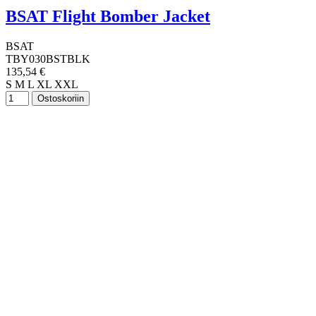
BSAT Flight Bomber Jacket
BSAT
TBY030BSTBLK
135,54 €
S
M
L
XL
XXL
Ostoskoriin