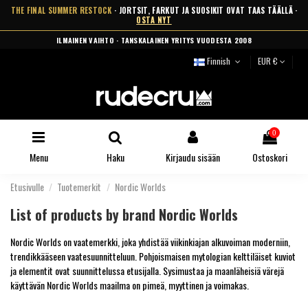
THE FINAL SUMMER RESTOCK
· JORTSIT, FARKUT JA SUOSIKIT OVAT TAAS TÄÄLLÄ ·
OSTA NYT
ILMAINEN VAIHTO · TANSKALAINEN YRITYS VUODESTA 2008
Finnish
EUR €
0
Menu
Haku
Kirjaudu sisään
Ostoskori
Etusivulle
Tuotemerkit
Nordic Worlds
List of products by brand Nordic Worlds
Nordic Worlds on vaatemerkki, joka yhdistää viikinkiajan alkuvoiman moderniin,
trendikkääseen vaatesuunnitteluun. Pohjoismaisen mytologian kelttiläiset kuviot
ja elementit ovat suunnittelussa etusijalla. Sysimustaa ja maanläheisiä värejä
käyttävän Nordic Worlds maailma on pimeä, myyttinen ja voimakas.