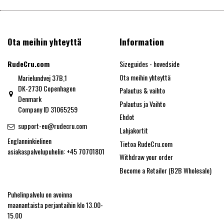
Ota meihin yhteyttä
Information
RudeCru.com
Sizeguides - hovedside
Ota meihin yhteyttä
Marielundvej 37B,1
DK-2730 Copenhagen
Palautus & vaihto
Denmark
Palautus ja Vaihto
Company ID 31065259
Ehdot
support-eu@rudecru.com
Lahjakortit
Englanninkielinen
Tietoa RudeCru.com
asiakaspalvelupuhelin: +45 70701801
Withdraw your order
Become a Retailer (B2B Wholesale)
Puhelinpalvelu on avoinna
maanantaista perjantaihin klo 13.00-
15.00