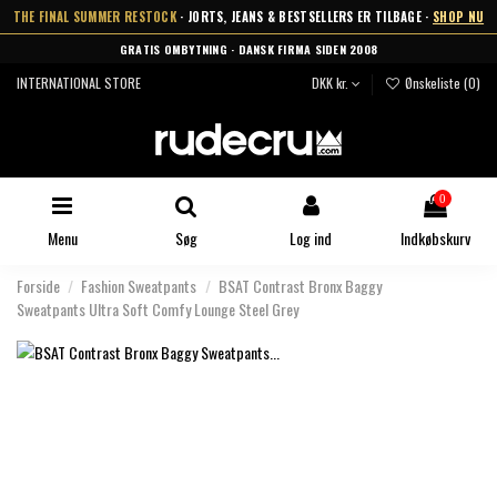
THE FINAL SUMMER RESTOCK
· JORTS, JEANS & BESTSELLERS ER TILBAGE ·
SHOP NU
GRATIS OMBYTNING · DANSK FIRMA SIDEN 2008
INTERNATIONAL STORE
DKK kr.
Ønskeliste (
0
)
0
Menu
Søg
Log ind
Indkøbskurv
Forside
Fashion Sweatpants
BSAT Contrast Bronx Baggy
Sweatpants Ultra Soft Comfy Lounge Steel Grey