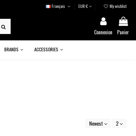
Français
EUR €
My wishlist
Connexion
Panier
BRANDS
ACCESSORIES
Newest
2