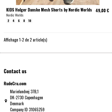
KIDS Holger Danske Mesh Shorts by Nordic Worlds
49,00 €
Nordic Worlds
2
4
6
8
10
Affichage 1-2 de 2 article(s)
Contact us
RudeCru.com
Marielundvej 37B,1
DK-2730 Copenhagen
Denmark
Company ID 31065259