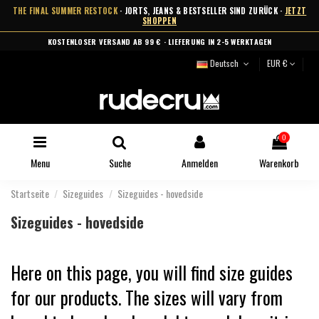
THE FINAL SUMMER RESTOCK
· JORTS, JEANS & BESTSELLER SIND ZURÜCK ·
JETZT
SHOPPEN
KOSTENLOSER VERSAND AB 99 € · LIEFERUNG IN 2-5 WERKTAGEN
Deutsch
EUR €
0
Menu
Suche
Anmelden
Warenkorb
Startseite
Sizeguides
Sizeguides - hovedside
Sizeguides - hovedside
Here on this page, you will find size guides
for our products. The sizes will vary from