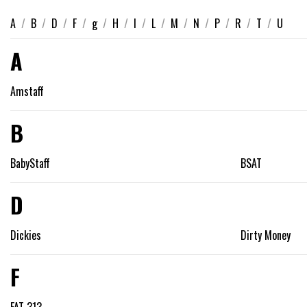
A
/
B
/
D
/
F
/
g
/
H
/
I
/
L
/
M
/
N
/
P
/
R
/
T
/
U
A
Amstaff
B
BabyStaff
BSAT
D
Dickies
Dirty Money
F
FAT 313