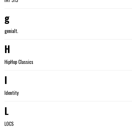
g
genialt.
H
HipHop Classics
I
Identity
L
LOCS