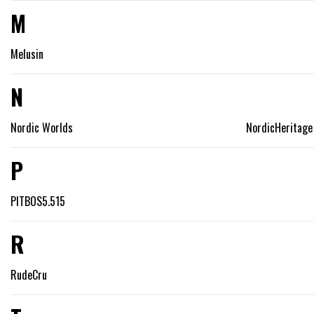
M
Melusin
N
Nordic Worlds
NordicHeritage
P
PITBOS5.515
R
RudeCru