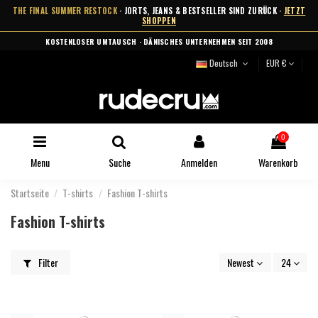
THE FINAL SUMMER RESTOCK
· JORTS, JEANS & BESTSELLER SIND ZURÜCK ·
JETZT
SHOPPEN
KOSTENLOSER UMTAUSCH · DÄNISCHES UNTERNEHMEN SEIT 2008
Deutsch
EUR €
0
Menu
Suche
Anmelden
Warenkorb
Startseite
T-shirts
Fashion T-shirts
Fashion T-shirts
Filter
Newest
24