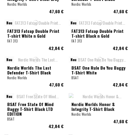
Nordic Worlds
Nordic Worlds
47,60 €
47,60 €
Neu
Neu
FAT313 Fatcap Double Print
FAT313 Fatcap Double Print
T-shirt White n Gold
T-shirt Black n Gold
FAT 313
FAT 313
42,84 €
42,84 €
Neu
Neu
Nordic Worlds The Last
BSAT One Rule Be You Baggy
Defender T-Shirt Black
T-Shirt White
Nordic Worlds
BSAT
47,60 €
42,84 €
Neu
BSAT Free State Of Mind
Nordic Worlds Honor &
Baggy T-Shirt Black LTD
Integrity T-Shirt Black
EDITION
Nordic Worlds
BSAT
47,60 €
42,84 €