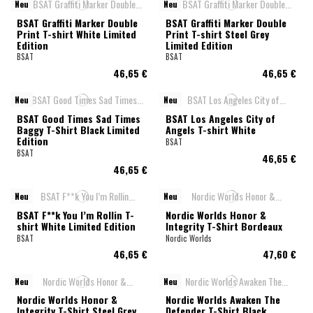
Neu
Neu
BSAT Graffiti Marker Double
BSAT Graffiti Marker Double
Print T-shirt White Limited
Print T-shirt Steel Grey
Edition
Limited Edition
BSAT
BSAT
46,65 €
46,65 €
Neu
Neu
BSAT Good Times Sad Times
BSAT Los Angeles City of
Baggy T-Shirt Black Limited
Angels T-shirt White
Edition
BSAT
BSAT
46,65 €
46,65 €
Neu
Neu
BSAT F**k You I’m Rollin T-
Nordic Worlds Honor &
shirt White Limited Edition
Integrity T-Shirt Bordeaux
BSAT
Nordic Worlds
46,65 €
47,60 €
Neu
Neu
Nordic Worlds Honor &
Nordic Worlds Awaken The
Integrity T-Shirt Steel Grey
Defender T-Shirt Black