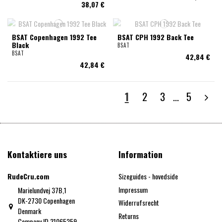
38,07 €
BSAT Copenhagen 1992 Tee
BSAT CPH 1992 Back Tee
Black
BSAT
BSAT
42,84 €
42,84 €
1
2
3
…
5
Kontaktiere uns
Information
RudeCru.com
Sizeguides - hovedside
Impressum
Marielundvej 37B,1
DK-2730 Copenhagen
Widerrufsrecht
Denmark
Returns
Company ID 31065259