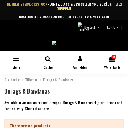
THE FINAL SUMMER RESTOCK
· JORTS, JEANS & BESTSELLER SIND ZURÜCK ·
JETZT
SHOPPEN
KOSTENLOSER VERSAND AB 99 € · LIEFERUNG IN 2-5 WERKTAGEN
Deutsch
EUR €
0
Menu
Suche
Anmelden
Warenkorb
Startseite
Tilbehør
Durags & Bandanas
Durags & Bandanas
Available in various colors and designs. Durags & Bandanas at great prices and
fast delivery. Check it out now.
There are no products.