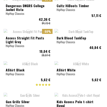
Dangerous DNGRS College
Cultz HiBoots Timber
Jacket Vista
HipHop Classics
HipHop Classics
57,11 €
42,36 €
84,73 €
-50%
Access Straight Fit Pants
Dark Blood TankTop
Light Grey
HipHop Classics
HipHop Classics
40,84 €
19,04 €
38,07 €
AShirt Black
AShirt White
HipHop Classics
HipHop Classics
5,62 €
5,62 €
Gun Grillz Silver
Kids Access Polo t-shirt
Royal
HipHop Classics