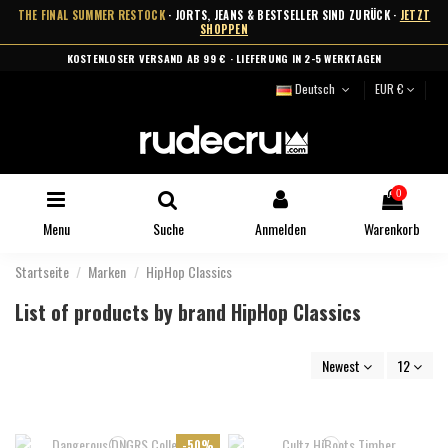
THE FINAL SUMMER RESTOCK
· JORTS, JEANS & BESTSELLER SIND ZURÜCK ·
JETZT
SHOPPEN
KOSTENLOSER VERSAND AB 99 € · LIEFERUNG IN 2-5 WERKTAGEN
Deutsch
EUR €
0
Menu
Suche
Anmelden
Warenkorb
Startseite
Marken
HipHop Classics
List of products by brand HipHop Classics
Newest
12
-50%