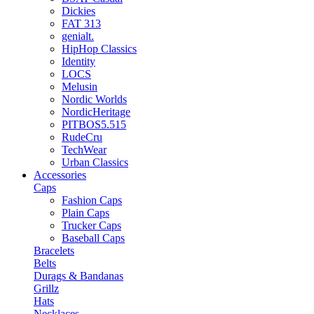
Dickies
FAT 313
genialt.
HipHop Classics
Identity
LOCS
Melusin
Nordic Worlds
NordicHeritage
PITBOS5.515
RudeCru
TechWear
Urban Classics
Accessories
Caps
Fashion Caps
Plain Caps
Trucker Caps
Baseball Caps
Bracelets
Belts
Durags & Bandanas
Grillz
Hats
Necklaces