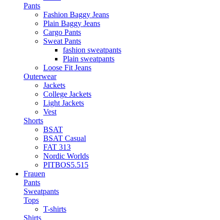
Pants
Fashion Baggy Jeans
Plain Baggy Jeans
Cargo Pants
Sweat Pants
fashion sweatpants
Plain sweatpants
Loose Fit Jeans
Outerwear
Jackets
College Jackets
Light Jackets
Vest
Shorts
BSAT
BSAT Casual
FAT 313
Nordic Worlds
PITBOS5.515
Frauen
Pants
Sweatpants
Tops
T-shirts
Shirts