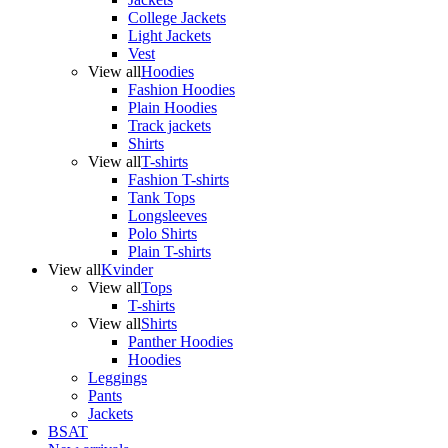
College Jackets
Light Jackets
Vest
View all
Hoodies
Fashion Hoodies
Plain Hoodies
Track jackets
Shirts
View all
T-shirts
Fashion T-shirts
Tank Tops
Longsleeves
Polo Shirts
Plain T-shirts
View all
Kvinder
View all
Tops
T-shirts
View all
Shirts
Panther Hoodies
Hoodies
Leggings
Pants
Jackets
BSAT