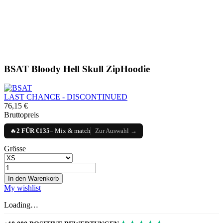
BSAT Bloody Hell Skull ZipHoodie
LAST CHANCE - DISCONTINUED
76,15 €
Bruttopreis
🔥
2 FÜR €135
– Mix & match
Zur Auswahl →
Grösse
In den Warenkorb
My wishlist
Loading…