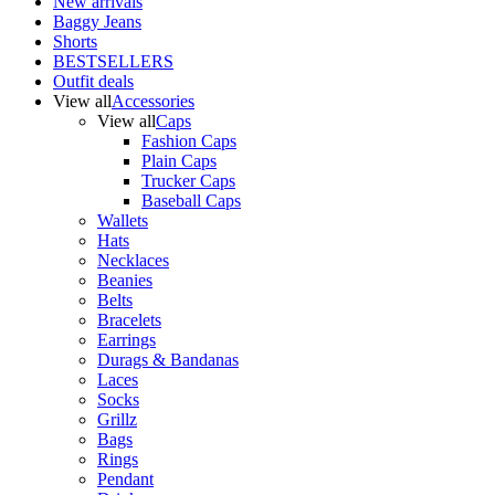
New arrivals
Baggy Jeans
Shorts
BESTSELLERS
Outfit deals
View all
Accessories
View all
Caps
Fashion Caps
Plain Caps
Trucker Caps
Baseball Caps
Wallets
Hats
Necklaces
Beanies
Belts
Bracelets
Earrings
Durags & Bandanas
Laces
Socks
Grillz
Bags
Rings
Pendant