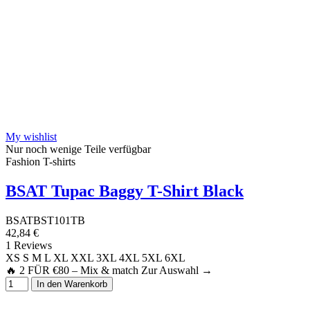
My wishlist
Nur noch wenige Teile verfügbar
Fashion T-shirts
BSAT Tupac Baggy T-Shirt Black
BSATBST101TB
42,84 €
1 Reviews
XS
S
M
L
XL
XXL
3XL
4XL
5XL
6XL
🔥 2 FÜR €80 – Mix & match Zur Auswahl →
In den Warenkorb