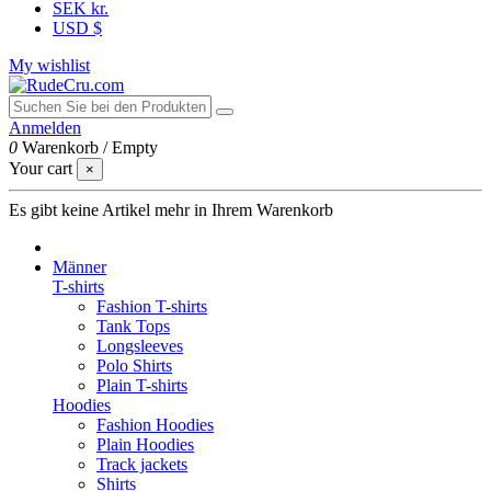
SEK kr.
USD $
My wishlist
Anmelden
0
Warenkorb
/
Empty
Your cart
×
Es gibt keine Artikel mehr in Ihrem Warenkorb
Männer
T-shirts
Fashion T-shirts
Tank Tops
Longsleeves
Polo Shirts
Plain T-shirts
Hoodies
Fashion Hoodies
Plain Hoodies
Track jackets
Shirts