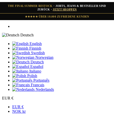
THE FINAL SUMMER RESTOCK
· JORTS, JEANS & BESTSELLER SIND
ZURÜCK ·
JETZT SHOPPEN
★★★★★ ÜBER 10.000 ZUFRIEDENE KUNDEN
Deutsch
English
Finnish
Swedish
Norwegian
Deutsch
Español
Italiano
Polish
Português
Français
Nederlands
EUR €
EUR €
NOK kr