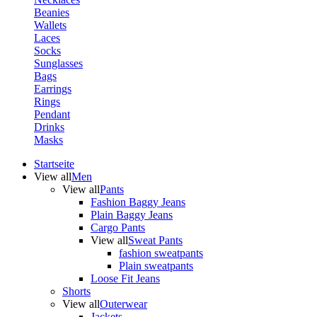
Beanies
Wallets
Laces
Socks
Sunglasses
Bags
Earrings
Rings
Pendant
Drinks
Masks
Startseite
View all
Men
View all
Pants
Fashion Baggy Jeans
Plain Baggy Jeans
Cargo Pants
View all
Sweat Pants
fashion sweatpants
Plain sweatpants
Loose Fit Jeans
Shorts
View all
Outerwear
Jackets