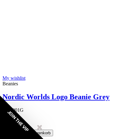
My wishlist
Beanies
Nordic Worlds Logo Beanie Grey
NN2001G
JOIN THE VIP
23,80 €
3 Reviews
One-size
In den Warenkorb