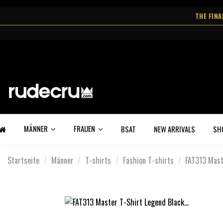
THE FIN
MÄNNER
FRAUEN
BSAT
NEW ARRIVALS
SH
Startseite
Männer
T-shirts
Fashion T-shirts
FAT313 Mast