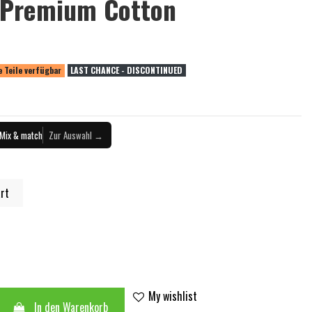
 Premium Cotton
 Teile verfügbar
LAST CHANCE - DISCONTINUED
Mix & match
Zur Auswahl →
rt
My wishlist
In den Warenkorb