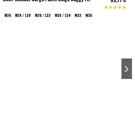
W26
W26 / L28
W28 / L32
W30 / L34
W32
W36